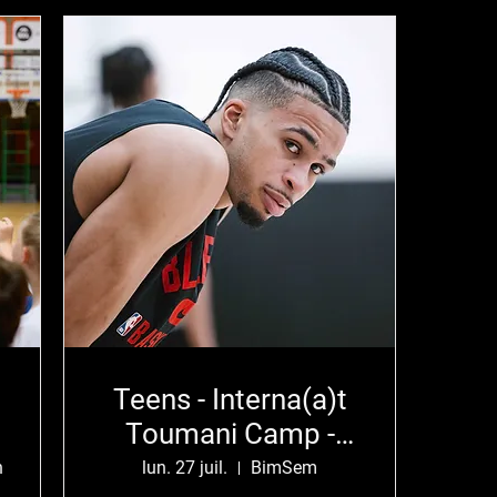
Teens - Interna(a)t
Toumani Camp -
MECHELEN
n
lun. 27 juil.
BimSem