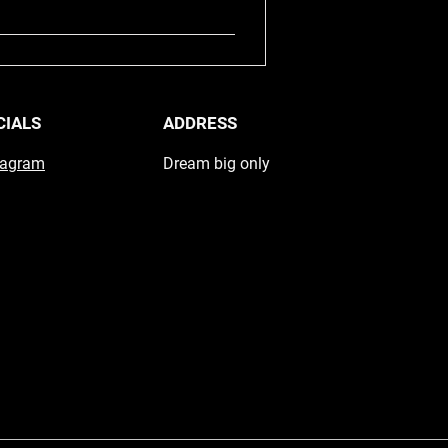
CIALS
ADDRESS
tagram
Dream big only