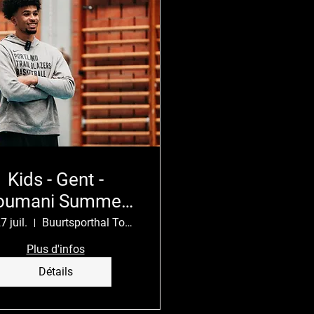
Kids - Gent -
oumani Summer
Camp
7 juil.
Buurtsporthal Tondelier
Plus d'infos
Détails