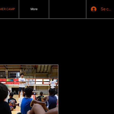
Se con
MER CAMP
More