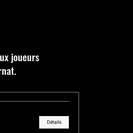
aux joueurs
rnat.
Détails