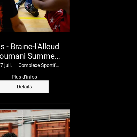
s - Braine-l'Alleud
Toumani Summer
Camp
7 juil.
Complexe Sportif Gaston Reiff
Plus d'infos
Détails