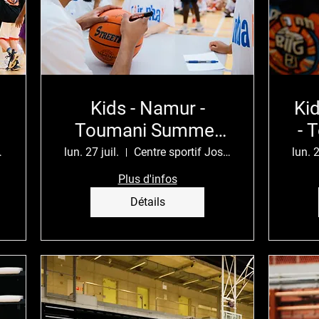
Kids - Namur -
Kid
Toumani Summer
- 
Camp
er-Heembeek
lun. 27 juil.
Centre sportif José Tyssaen
lun. 2
Plus d'infos
Détails