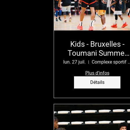
Kids - Bruxelles -
Toumani Summer
Camp
lun. 27 juil.
Complexe sportif de Neder-Ov
Plus d'infos
Détails