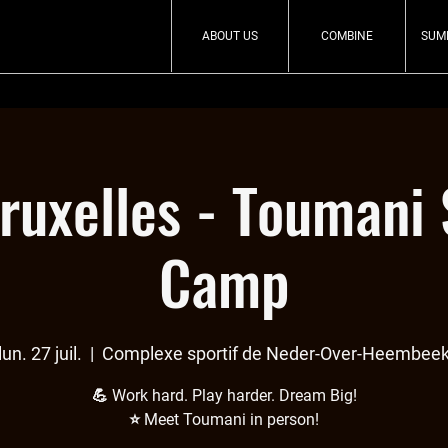
ABOUT US
COMBINE
SUM
Bruxelles - Touman
Camp
lun. 27 juil.
  |  
Complexe sportif de Neder-Over-Heembee
💪 Work hard. Play harder. Dream Big!