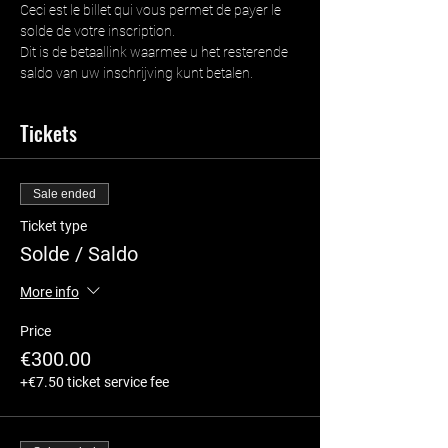
Ceci est le billet qui vous permet de payer le 
solde de votre inscription.
Dit is de betaallink waarmee u het resterende 
saldo van uw inschrijving kunt betalen.
Tickets
Sale ended
Ticket type
Solde / Saldo
More info
Price
€300.00
+€7.50 ticket service fee